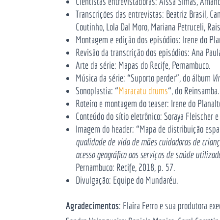
Cientistas entrevistadoras: Aissa Simas, Aman
Transcrições das entrevistas: Beatriz Brasil, 
Coutinho, Lola Dal Moro, Mariana Petruceli, Rai
Montagem e edição dos episódios: Irene do Pl
Revisão da transcrição dos episódios: Ana Paula 
Arte da série: Mapas do Recife, Pernambuco.
Música da série
: “Suporto perder”, do álbum
Vi
Sonoplastia: “
Maracatu drums
“, do Reinsamba.
Roteiro e montagem do teaser: Irene do Planal
Conteúdo do sítio eletrônico: Soraya Fleischer 
Imagem do header: “Mapa de distribuição espac
qualidade de vida de mães cuidadoras de crian
acesso geográfico aos serviços de saúde utilizad
Pernambuco: Recife, 2018, p. 57.
Divulgação: Equipe do Mundaréu.
Agradecimentos
: Flaira Ferro e sua produtora exe