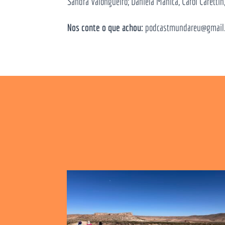
Sandra Valongueiro; Daniela Manica,
Carol Carettin
Nos conte o que achou:
podcastmundareu@gmail