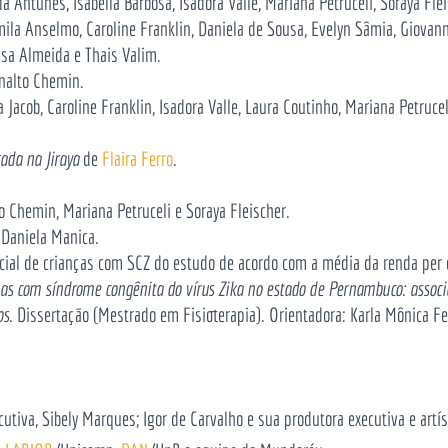
da Antunes, Isabella Barbosa,
Isadora Valle, Mariana Petruceli, Soraya Fle
Camila Anselmo, Caroline Franklin, Daniela de Sousa, Evelyn Sâmia, Giova
ssa Almeida e Thais Valim.
analto
Chemin
.
Jacob, Caroline Franklin, Isadora Valle, Laura Coutinho, Mariana Petrucel
rada na Jiraya
de
Flaira Ferro
.
to
Chemin
, Mariana Petruceli e Soraya Fleischer.
e Daniela Manica.
ial de crianças com SCZ do estudo de acordo com a média da renda per ca
ças com síndrome congênita do vírus Zika no estado de Pernambuco: assoc
os
. Dissertação (Mestrado em Fisioterapia). Orientadora: Karla Mônica Fe
cutiva, Sibely Marques; Igor de Carvalho e sua produtora executiva e artíst