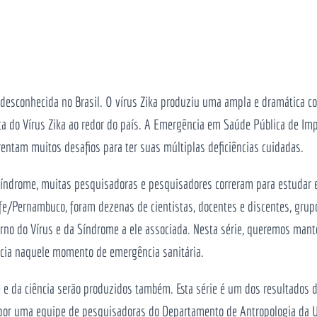
esconhecida no Brasil. O vírus Zika produziu uma ampla e dramática co
 do Vírus Zika ao redor do país. A Emergência em Saúde Pública de Imp
rentam muitos desafios para ter suas múltiplas deficiências cuidadas.
síndrome, muitas pesquisadoras e pesquisadores correram para estudar e
ife/Pernambuco, foram dezenas de cientistas, docentes e discentes, grupo
no do Vírus e da Síndrome a ele associada. Nesta série, queremos mante
ência naquele momento de emergência sanitária.
 e da ciência serão produzidos também. Esta série é um dos resultados 
o por uma equipe de pesquisadoras do Departamento de Antropologia da U