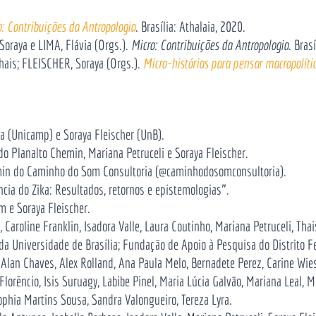
o: Contribuições da Antropologia
. Brasília: Athalaia, 2020.
Soraya e LIMA, Flávia (Orgs.).
Micro: Contribuições da Antropologia
. Bras
ais; FLEISCHER, Soraya (Orgs.).
Micro-histórias para pensar macropolíti
 (Unicamp) e Soraya Fleischer (UnB).
 do Planalto Chemin,
Mariana Petruceli e Soraya Fleischer.
min
do Caminho do Som Consultoria
(@caminhodosomconsultoria).
cia do Zika: Resultados, retornos e epistemologias”.
m e Soraya Fleischer.
 Caroline Franklin, Isadora Valle, Laura Coutinho, Mariana Petruceli, Thai
a Universidade de Brasília; Fundação de Apoio à Pesquisa do Distrito F
,
Alan Chaves,
Alex Rolland, Ana Paula Melo, Bernadete Perez, Carine Wies
Florêncio, Isis Suruagy, Labibe Pinel,
Maria Lúcia Galvão, Mariana Leal, M
ophia Martins Sousa, Sandra Valongueiro,
Tereza Lyra
.