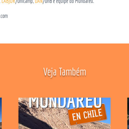
,
LABJOR
/Unicamp,
DAN
/UnB
e equipe do Mundaréu.
.com
Veja Também