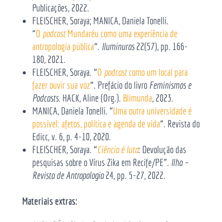
Publicações, 2022.
FLEISCHER, Soraya; MANICA, Daniela Tonelli.
“
O
podcast
Mundaréu como uma experiência de
antropologia pública
“.
Iluminuras
22(57), pp. 166-
180, 2021.
FLEISCHER, Soraya. “
O
podcast
como um local para
fazer ouvir sua voz
“. Prefácio do livro
Feminismos e
Podcasts.
HACK, Aline (Org.).
Blimunda
, 2023.
MANICA, Daniela Tonelli. “
Uma outra universidade é
possível: afetos, política e agenda de vida
“. Revista do
Edicc, v. 6, p. 4-10, 2020.
FLEISCHER, Soraya. “
Ciência é luta
: Devolução das
pesquisas sobre o Vírus Zika em Recife/PE”.
Ilha –
Revista de Antropologia
24, pp. 5-27, 2022.
Materiais extras: