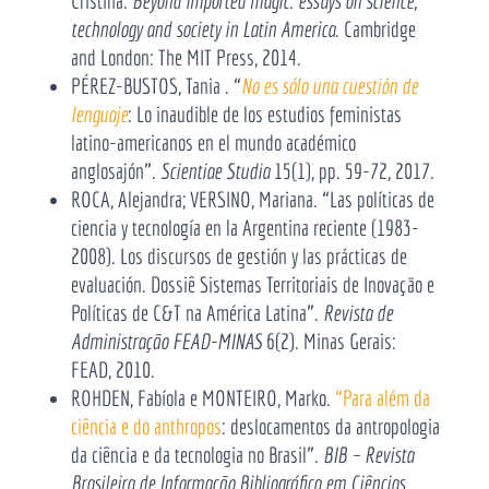
Cristina.
Beyond imported magic: essays on science,
technology and society in Latin America
. Cambridge
and London: The MIT Press, 2014.
PÉREZ-BUSTOS, Tania . “
No es sólo una cuestión de
lenguaje
: Lo inaudible de los estudios feministas
latino-americanos en el mundo académico
anglosajón”.
Scientiae Studia
15(1), pp. 59-72, 2017.
ROCA, Alejandra; VERSINO, Mariana. “Las políticas de
ciencia y tecnología en la Argentina reciente (1983-
2008). Los discursos de gestión y las prácticas de
evaluación. Dossiê Sistemas Territoriais de Inovação e
Políticas de C&T na América Latina”.
Revista de
Administração FEAD-MINAS
6(2). Minas Gerais:
FEAD, 2010.
ROHDEN, Fabíola e MONTEIRO, Marko.
“Para além da
ciência e do anthropos
: deslocamentos da antropologia
da ciência e da tecnologia no Brasil”.
BIB – Revista
Brasileira de Informação Bibliográfica em Ciências