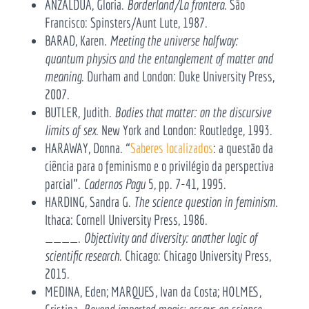
ANZALDÚA, Gloria.
Borderland/La frontera
. São
Francisco: Spinsters/Aunt Lute, 1987.
BARAD, Karen.
Meeting the universe halfway:
quantum physics and the entanglement of matter and
meaning
. Durham and London: Duke University Press,
2007.
BUTLER, Judith.
Bodies that matter: on the discursive
limits of sex
. New York and London: Routledge, 1993.
HARAWAY, Donna. “
Saberes localizados
: a questão da
ciência para o feminismo e o privilégio da perspectiva
parcial”.
Cadernos Pagu
5, pp. 7-41, 1995.
HARDING, Sandra G.
The science question in feminism
.
Ithaca: Cornell University Press, 1986.
____.
Objectivity and diversity: another logic of
scientific research
. Chicago: Chicago University Press,
2015.
MEDINA, Eden; MARQUES, Ivan da Costa; HOLMES,