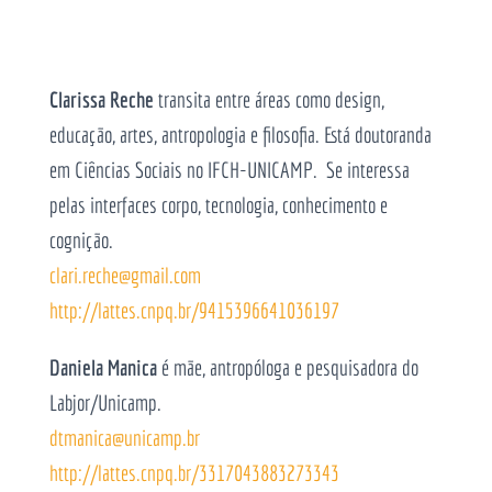
Clarissa
Reche
transita entre áreas como design,
educação, artes, antropologia e filosofia. Está doutoranda
em Ciências Sociais no IFCH-UNICAMP. Se interessa
pelas interfaces corpo, tecnologia, conhecimento e
cognição.
clari.reche@gmail.com
http://lattes.cnpq.br/
9415396641036197
Daniela Manica
é mãe, antropóloga e pesquisadora do
Labjor/Unicamp.
dtmanica@unicamp.br
http://lattes.cnpq.br/3317043883273343