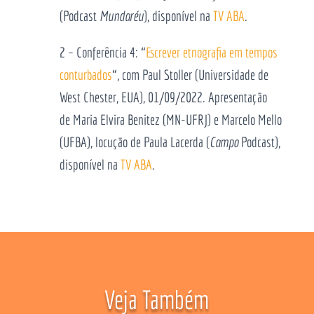
(Podcast
Mundaréu
), disponível na
TV ABA
.
2 – Conferência 4: “
Escrever etnografia em tempos
conturbados
“, com Paul Stoller (Universidade de
West Chester, EUA), 01/09/2022. Apresentação
de Maria Elvira Benitez (MN-UFRJ) e Marcelo Mello
(UFBA), locução de Paula Lacerda (
Campo
Podcast),
disponível na
TV ABA
.
Veja Também