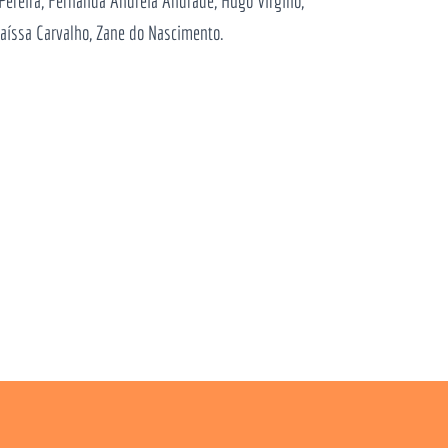
Pereira, Fernanda Andreia Andrade, Hugo Virgílio,
 Raíssa Carvalho, Zane do Nascimento.