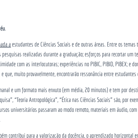
réu
.
nada a
estudantes de Ciências Sociais e de outras áreas. Entre os temas 
as pesquisas realizadas durante a graduação; esforços para recortar um t
imidade com as interlocutoras; experiências no PIBIC, PIBID, PIBEX; e dor
 e que, muito provavelmente, encontrarão ressonância entre estudantes 
anal e um formato mais enxuto (em média, 20 minutos) e tem por destino
isa”, “Teoria Antropológica”, “Ética nas Ciências Sociais” são, por exem
rsos universitários passaram ao modo remoto, materiais em áudio, com 
.
ém contribui para a valorização da docência, o aprendizado horizontal e