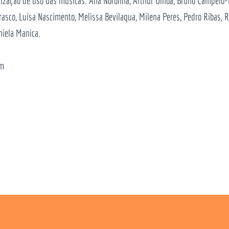
torização de uso das músicas: Ana Noronha, Arthur Ulhôa, Bruno Campelo-
arrasco, Luísa Nascimento, Melissa Bevilaqua, Milena Peres, Pedro Ribas,
niela Manica.
om