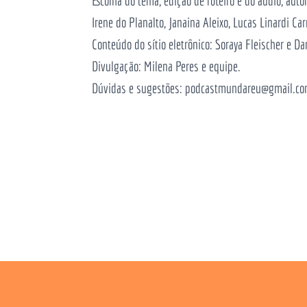
Escolha do tema, edição de roteiro e do áudio, au
Irene do Planalto, Janaina Aleixo, Lucas Linardi C
Conteúdo do sítio eletrônico: Soraya Fleischer e Da
Divulgação: Milena Peres e equipe.
Dúvidas e sugestões: podcastmundareu@gmail.c