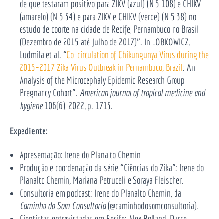
de que testaram positivo para ZIKV (azul) (N 5 108) e CHIKV
(amarelo) (N 5 34) e para ZIKV e CHIKV (verde) (N 5 38) no
estudo de coorte na cidade de Recife, Pernambuco no Brasil
(Dezembro de 2015 até Julho de 2017)”. In LOBKOWICZ,
Ludmila et al. “
Co-circulation of Chikungunya Virus during the
2015–2017 Zika Virus Outbreak in Pernambuco, Brazil
: An
Analysis of the Microcephaly Epidemic Research Group
Pregnancy Cohort”.
American journal of tropical medicine and
hygiene
106(6), 2022, p. 1715.
Expediente:
Apresentação: Irene do Planalto Chemin
Produção e coordenação da série “Ciências do Zika”: Irene do
Planalto Chemin, Mariana Petruceli e Soraya Fleischer.
Consultoria em podcast: Irene do Planalto Chemin, da
Caminho do Som Consultoria
(@caminhodosomconsultoria).
Cientistas entrevistadas em Recife: Alex Rolland, Durce