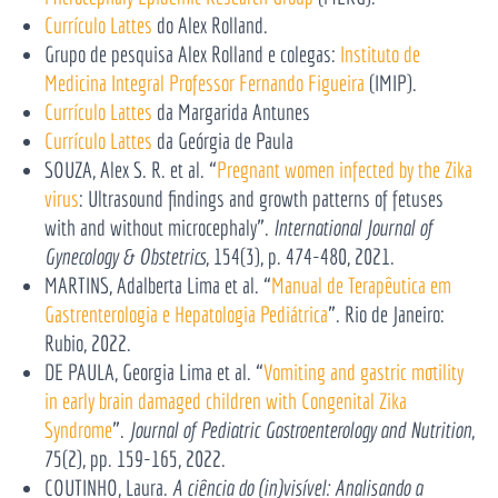
Currículo Lattes
do Alex Rolland.
Grupo de pesquisa Alex Rolland e colegas:
Instituto de
Medicina Integral Professor Fernando Figueira
(IMIP).
Currículo Lattes
da Margarida Antunes
Currículo Lattes
da Geórgia de Paula
SOUZA, Alex S. R. et al. “
Pregnant women infected by the Zika
virus
: Ultrasound findings and growth patterns of fetuses
with and without microcephaly”.
International Journal of
Gynecology & Obstetrics
, 154(3), p. 474-480, 2021.
MARTINS, Adalberta Lima et al. “
Manual de Terapêutica em
Gastrenterologia e Hepatologia Pediátrica
”. Rio de Janeiro:
Rubio, 2022.
DE PAULA, Georgia Lima et al. “
Vomiting and gastric motility
in early brain damaged children with Congenital Zika
Syndrome
”.
Journal of Pediatric Gastroenterology and Nutrition
,
75(2), pp. 159-165, 2022.
COUTINHO,
Laura
.
A ciência do (in)visível: Analisando a