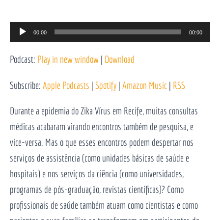
Reprodutor
00:00
00:00
de
Podcast:
Play in new window
|
Download
áudio
Subscribe:
Apple Podcasts
|
Spotify
|
Amazon Music
|
RSS
Durante a epidemia do Zika Vírus em Recife, muitas consultas
médicas acabaram virando encontros também de pesquisa, e
vice-versa. Mas o que esses encontros podem despertar nos
serviços de assistência (como unidades básicas de saúde e
hospitais) e nos serviços da ciência (como universidades,
programas de pós-graduação, revistas científicas)? Como
profissionais de saúde também atuam como cientistas e como