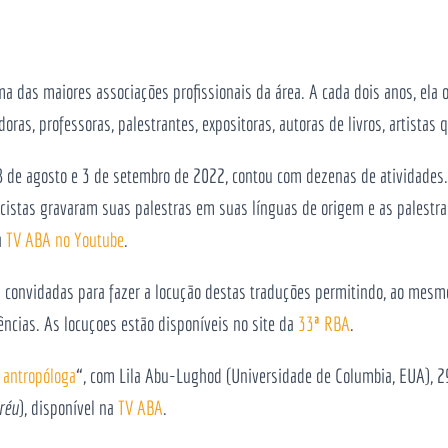
a das maiores associações profissionais da área. A cada dois anos, ela o
ras, professoras, palestrantes, expositoras, autoras de livros, artistas
8 de agosto e 3 de setembro de 2022, contou com dezenas de atividades.
ncistas gravaram suas palestras em suas línguas de origem e as palestra
a
TV ABA no Youtube
.
onvidadas para fazer a locução destas traduções permitindo, ao mesmo
ncias. As locuçoes estão disponíveis no site da
33
ª
RBA
.
 antropóloga
“, com Lila Abu-Lughod (Universidade de Columbia, EUA), 
réu
), disponível na
TV ABA
.