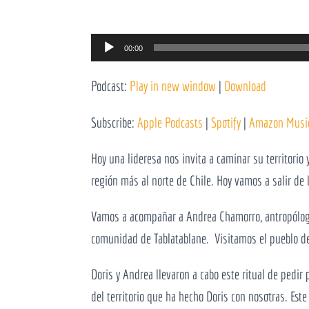
Reprodutor
00:00
de
Podcast:
Play in new window
|
Download
áudio
Subscribe:
Apple Podcasts
|
Spotify
|
Amazon Musi
Hoy una lideresa nos invita a caminar su territorio 
región más al norte de Chile. Hoy vamos a salir de l
Vamos a acompañar a Andrea Chamorro, antropóloga 
comunidad de Tablatablane. Visitamos el pueblo de D
Doris y Andrea llevaron a cabo este ritual de pedir 
del territorio que ha hecho Doris con nosotras. Es