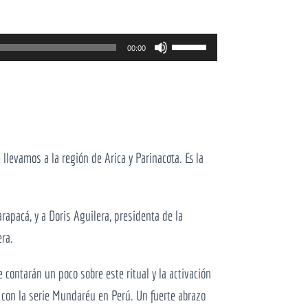
Use
00:00
as
setas
cima/baixo
para
aumentar
llevamos a la región de Arica y Parinacota. Es la
ou
diminuir
pacá, y a Doris Aguilera, presidenta de la
o
era.
volume.
e contarán un poco sobre este ritual y la activación
e con la serie Mundaréu en Perú. Un fuerte abrazo