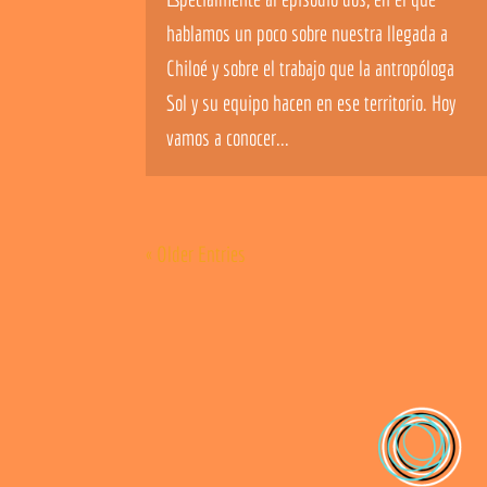
hablamos un poco sobre nuestra llegada a
Chiloé y sobre el trabajo que la antropóloga
Sol y su equipo hacen en ese territorio. Hoy
vamos a conocer...
« Older Entries