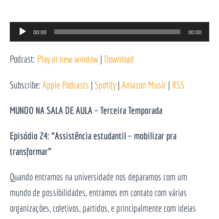
Reprodutor
00:00
00:00
de
Podcast:
Play in new window
|
Download
áudio
Subscribe:
Apple Podcasts
|
Spotify
|
Amazon Music
|
RSS
MUNDO NA SALA DE AULA – Terceira Temporada
Episódio 24: “Assistência estudantil – mobilizar pra
transformar”
Quando entramos na universidade nos deparamos com um
mundo de possibilidades, entramos em contato com várias
organizações, coletivos, partidos, e principalmente com ideias