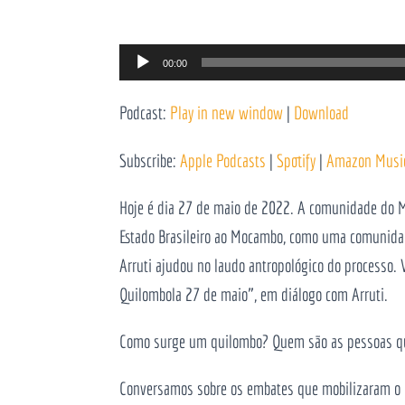
Reprodutor
00:00
de
Podcast:
Play in new window
|
Download
áudio
Subscribe:
Apple Podcasts
|
Spotify
|
Amazon Musi
Hoje é dia 27 de maio de 2022. A comunidade do M
Estado Brasileiro ao Mocambo, como uma comunidade
Arruti ajudou no laudo antropológico do processo. 
Quilombola 27 de maio”, em diálogo com Arruti.
Como surge um quilombo? Quem são as pessoas que
Conversamos sobre os embates que mobilizaram o 