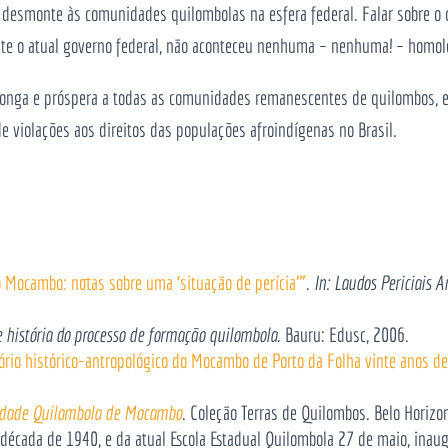
 desmonte às comunidades quilombolas na esfera federal. Falar sobre o 
te o atual governo federal, não aconteceu nenhuma – nenhuma! – homolo
longa e próspera a todas as comunidades remanescentes de quilombos, 
 violações aos direitos das populações afroindígenas no Brasil.
o Mocambo: notas sobre uma ‘situação de perícia’”
.
In: Laudos Periciais 
 história do processo de formação quilombola
. Bauru: Edusc, 2006.
ório histórico-antropológico do Mocambo de Porto da Folha vinte anos d
dade Quilombola de Mocambo
. Coleção Terras de Quilombos. Belo Horizo
a década de 1940, e da atual Escola Estadual Quilombola 27 de maio, ina