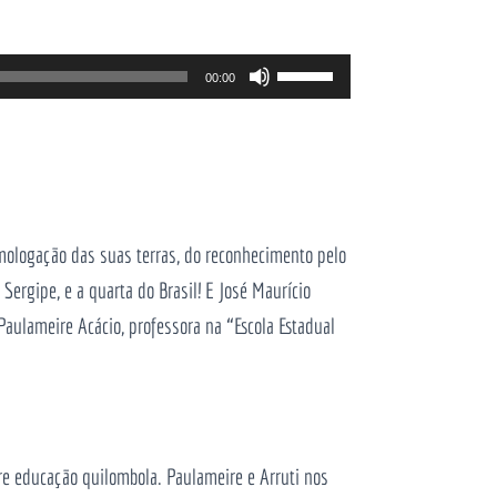
Use
00:00
as
setas
cima/baixo
para
aumentar
ologação das suas terras, do reconhecimento pelo
ou
rgipe, e a quarta do Brasil! E José Maurício
diminuir
Paulameire Acácio, professora na “Escola Estadual
o
volume.
 educação quilombola. Paulameire e Arruti nos