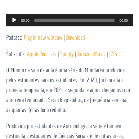
Reprodutor
00:00
00:00
de
Podcast:
Play in new window
|
Download
áudio
Subscribe:
Apple Podcasts
|
Spotify
|
Amazon Music
|
RSS
O Mundo na sala de aula é uma série do Mundaréu produzida
pelos estudantes para os estudantes. Em 2020, foi lançada a
primeira temporada, em 2021 a segunda, e agora chegamos com
a terceira temporada. Serão 6 episódios, de frequência semanal,
às quartas-feiras logo cedinho.
Produzida por estudantes de Antropologia, a série é também
destinada a estudantes de Ciências Sociais e de outras áreas.