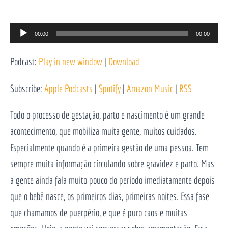
Reprodutor
00:00
00:00
de
Podcast:
Play in new window
|
Download
áudio
Subscribe:
Apple Podcasts
|
Spotify
|
Amazon Music
|
RSS
Todo o processo de gestação, parto e nascimento é um grande
acontecimento, que mobiliza muita gente, muitos cuidados.
Especialmente quando é a primeira gestão de uma pessoa. Tem
sempre muita informação circulando sobre gravidez e parto. Mas
a gente ainda fala muito pouco do período imediatamente depois
que o bebê nasce, os primeiros dias, primeiras noites. Essa fase
que chamamos de puerpério, e que é puro caos e muitas