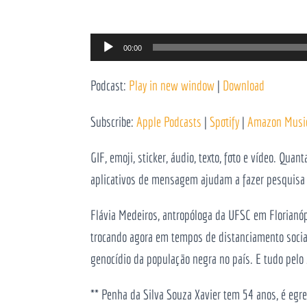
Reprodutor
00:00
de
Podcast:
Play in new window
|
Download
áudio
Subscribe:
Apple Podcasts
|
Spotify
|
Amazon Musi
GIF, emoji, sticker, áudio, texto, foto e vídeo. Q
aplicativos de mensagem ajudam a fazer pesquisa 
Flávia Medeiros, antropóloga da UFSC em Florianóp
trocando agora em tempos de distanciamento socia
genocídio da população negra no país. E tudo pelo 
** Penha da Silva Souza Xavier tem 54 anos, é egre