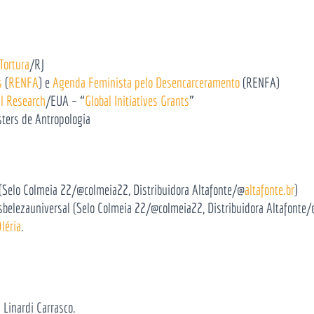
Tortura
/RJ
s
(
RENFA
) e
Agenda Feminista pelo Desencarceramento
(RENFA)
l Research
/EUA – “
Global Initiatives Grants
”
sters de Antropologia
na (Selo Colmeia 22/@colmeia22, Distribuidora Altafonte/@
altafonte.br
)
ssbelezauniversal (Selo Colmeia 22/@colmeia22, Distribuidora Altafonte
léria
.
 Linardi Carrasco.