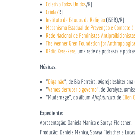
Coletivo Todxs Unidxs
/RJ
Criola/
RJ
Instituto de Estudos da Religião
(ISER)/RJ
Mecanismo Estadual de Prevenção e Combate à 
Rede Nacional de Feministas Antiproibicionista
The Wenner Gren Foundation for Anthropologica
Rádio Kere-kere
, uma rede de podcasts e podca
Músicas:
“
Diga não
”, de Bia Ferreira, @igrejalesbiteria
“
Vamos derrubar o governo
”, de Doralyce, @mi
“Mudernage”, do álbum
Afrofuturista
, de
Ellen O
Expediente:
Apresentação: Daniela Manica e Soraya Fleischer.
Produção: Daniela Manica, Soraya Fleischer e Lucas