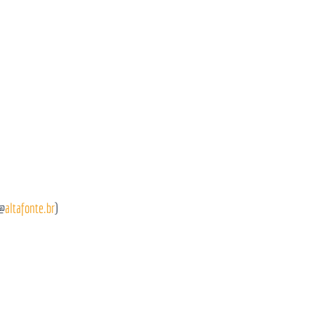
/@
altafonte.br
)