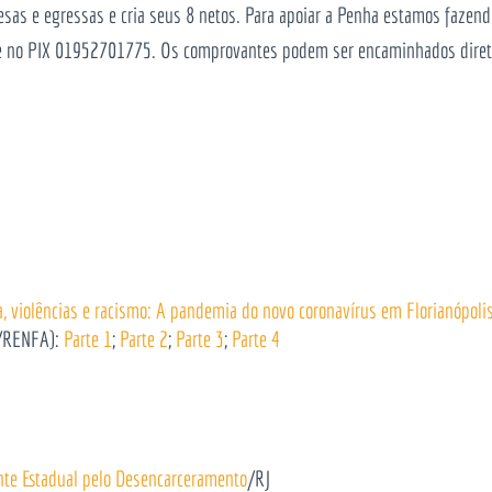
esas e egressas e cria seus 8 netos. Para apoiar a Penha estamos fazen
nte no PIX 01952701775. Os comprovantes podem ser encaminhados dir
, violências e racismo: A pandemia do novo coronavírus em Florianópoli
/RENFA):
Parte 1
;
Parte 2
;
Parte 3
;
Parte 4
nte Estadual pelo Desencarceramento
/RJ