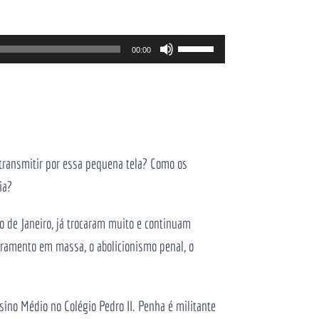
Use
00:00
as
setas
cima/baixo
para
aumentar
 transmitir por essa pequena tela? Como os
ou
ia?
diminuir
o de Janeiro, já trocaram muito e continuam
o
eramento em massa, o abolicionismo penal, o
volume.
ino Médio no Colégio Pedro II. Penha é militante