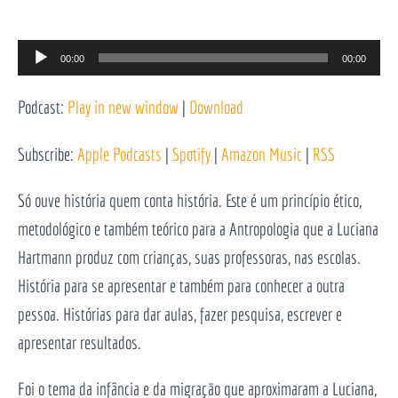
Reprodutor
00:00
00:00
de
Podcast:
Play in new window
|
Download
áudio
Subscribe:
Apple Podcasts
|
Spotify
|
Amazon Music
|
RSS
Só ouve história quem conta história. Este é um princípio ético,
metodológico e também teórico para a Antropologia que a Luciana
Hartmann produz com crianças, suas professoras, nas escolas.
História para se apresentar e também para conhecer a outra
pessoa. Histórias para dar aulas, fazer pesquisa, escrever e
apresentar resultados.
Foi o tema da infância e da migração que aproximaram a Luciana,