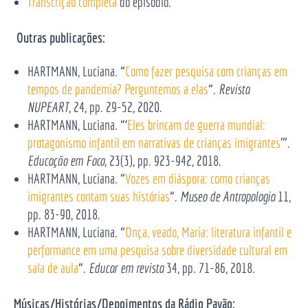
Transcrição completa
do episódio.
Outras publicações:
HARTMANN, Luciana. “
Como fazer pesquisa com crianças em
tempos de pandemia? Perguntemos a elas
“.
Revista
NUPEART
, 24, pp. 29-52, 2020.
HARTMANN, Luciana. “‘
Eles brincam de guerra mundial:
protagonismo infantil em narrativas de crianças imigrantes
’”.
Educação em Foco
, 23(3), pp. 923-942, 2018.
HARTMANN, Luciana. “
Vozes em diáspora: como crianças
imigrantes contam suas histórias
“.
Museo de Antropologia
11,
pp. 83-90, 2018.
HARTMANN, Luciana. “
Onça, veado, Maria: literatura infantil e
performance em uma pesquisa sobre diversidade cultural em
sala de aula
“.
Educar em revista
34, pp. 71-86, 2018.
Músicas/Histórias/Depoimentos da Rádio Pavão: