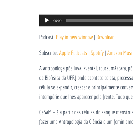
Reprodutor
00:00
de
Podcast:
Play in new window
|
Download
áudio
Subscribe:
Apple Podcasts
|
Spotify
|
Amazon Musi
A antropóloga põe luva, avental, touca, máscara, p
de Biofísica da UFRJ onde acontece coleta, process
célula se expandir, crescer e principalmente conve
intempérie que lhes aparecer pela frente. Tudo que
CeSaM – é a partir das células do sangue menstrua
fazer uma Antropologia da Ciência e um feminismo 