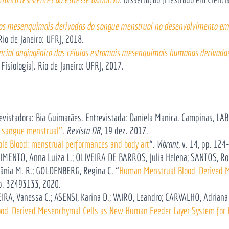
las mesenquimais derivadas do sangue menstrual no desenvolvimento em
Rio de Janeiro: UFRJ, 2018.
ncial angiogênico das células estromais mesenquimais humanas derivada
Fisiologia]. Rio de Janeiro: UFRJ, 2017.
:
evistadora: Bia Guimarães. Entrevistada: Daniela Manica. Campinas, LAB
o sangue menstrual”
.
Revista DR
, 19 dez. 2017.
ible Blood: menstrual performances and body art
“.
Vibrant
, v. 14, pp. 124
IMENTO, Anna Luiza L.; OLIVEIRA DE BARROS, Julia Helena; SANTOS, Ros
ânia M. R.; GOLDENBERG, Regina C. “
Human Menstrual Blood-Derived M
, p. 32493133, 2020.
RA, Vanessa C.; ASENSI, Karina D.; VAIRO, Leandro; CARVALHO, Adrian
od-Derived Mesenchymal Cells as New Human Feeder Layer System for 