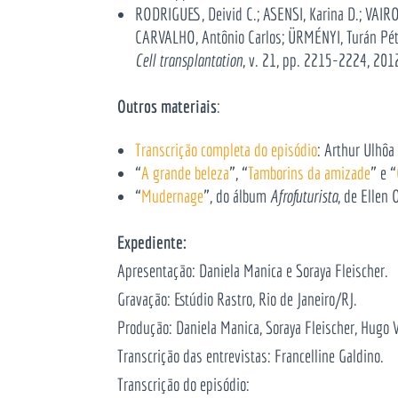
RODRIGUES, Deivid C.; ASENSI, Karina D.; VAI
CARVALHO, Antônio Carlos; ÜRMÉNYI, Turán Pét
C
ell transplantation
, v. 21, pp. 2215-2224, 201
Outros materiais
:
Transcrição completa do episódio
: Arthur Ulhôa 
“
A grande beleza
”,
“
Tamborins da amizade
” e “
“
Mudernage
”, do álbum
Afrofuturista
, de Ellen 
Expediente:
Apresentação: Daniela Manica e Soraya Fleischer.
Gravação: Estúdio Rastro, Rio de Janeiro/RJ.
Produção: Daniela Manica, Soraya Fleischer, Hugo Vi
Transcrição das entrevistas: Francelline Galdino.
Transcrição do episódio: