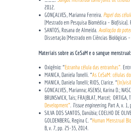
2012.
GONÇALVES, Marianna Ferreira.
Papel das célu
[Mestrado em Pesquisa Biomédica – Biofísica]. 
SANTOS, Rosana de Almeida.
Avaliação do pote
Dissertação [Mestrado em Ciências Biológicas – 
Materiais sobre as CeSaM e o sangue menstrual
Oxigênio: “
Estranha célula das entranhas”.
Entr
MANICA, Daniela Tonelli. “
As CeSaM: células d
MANICA, Daniela Tonelli; RIOS, Clarice. “
(In)vis
GONCALVES, Marianna; ASENSI, Karina D.; NASC
BRUNSWICK, Tais; FRAJBLAT, Marcel; ORTIGA, T
Development”
.
Tissue engineering,
Part A, v. 1
SILVA DOS SANTOS, Danúbia; COELHO DE OLIVEI
GOLDENBERG, Regina C. “
Human Menstrual Blo
B, v. 7, pp. 25-35, 2014.