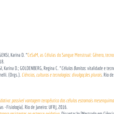
ENSI, Karina D. “
CeSaM, as Células do Sangue Menstrual: Gênero, tecnoci
18.
I, Karina D.; GOLDENBERG, Regina C. “
Células Bonitas
: vitalidade e tecn
lli. (Orgs.).
Ciências, culturas e tecnologias: divulgações plurais
. Rio d
oxidativo: possível vantagem terapêutica das células estromais mesenquim
as -Fisiologia]. Rio de Janeiro: UFRJ, 2016.
onco resistentes ao estresse oxidativo
. Dissertação [Mestrado em Ciências