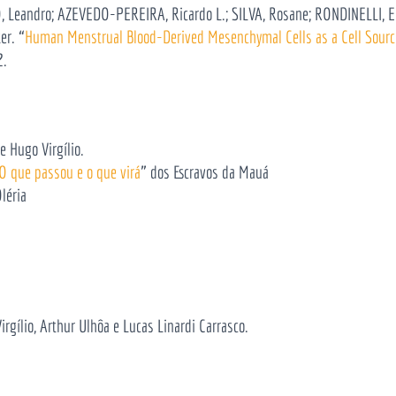
RO, Leandro; AZEVEDO-PEREIRA, Ricardo L.; SILVA, Rosane; RONDINELLI
er. “
Human Menstrual Blood-Derived Mesenchymal Cells as a Cell Sourc
2.
e Hugo Virgílio.
O que passou e o que virá
” dos Escravos da Mauá
Oléria
rgílio, Arthur Ulhôa e Lucas Linardi Carrasco.