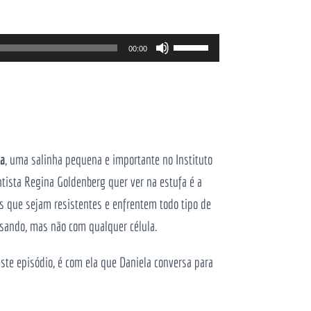
Use
00:00
as
setas
cima/baixo
para
aumentar
ra
, uma salinha pequena e importante no Instituto
ou
ntista Regina Goldenberg quer ver na estufa é a
diminuir
as que sejam resistentes e enfrentem todo tipo de
o
ersando, mas não com qualquer célula.
volume.
ste episódio, é com ela que Daniela conversa para