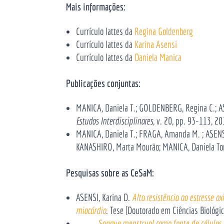
Mais informações:
Currículo lattes da
Regina Goldenberg
Currículo lattes da
Karina Asensi
Currículo lattes da
Daniela Manica
Publicações conjuntas:
MANICA, Daniela T.; GOLDENBERG, Regina C.; AS
Estudos Interdisciplinares
, v. 20, pp. 93-113, 20
MANICA, Daniela T.; FRAGA, Amanda M. ; ASENS
KANASHIRO, Marta Mourão; MANICA, Daniela Tone
Pesquisas sobre as CeSaM:
ASENSI, Karina D.
Alta resistência ao estresse 
miocárdio
. Tese [Doutorado em Ciências Biológic
___.
Sangue menstrual como fonte de células tr