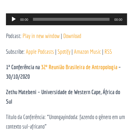
Reprodutor
00:00
00:00
de
Podcast:
Play in new window
|
Download
áudio
Subscribe:
Apple Podcasts
|
Spotify
|
Amazon Music
|
RSS
1ª Conferência na
32ª Reunião Brasileira de Antropologia
–
30/10/2020
Zethu Matebeni – Universidade de Western Cape, África do
Sul
Título da Conferência: “Unongayindoda: fazendo o gênero em um
contexto sul-africano”