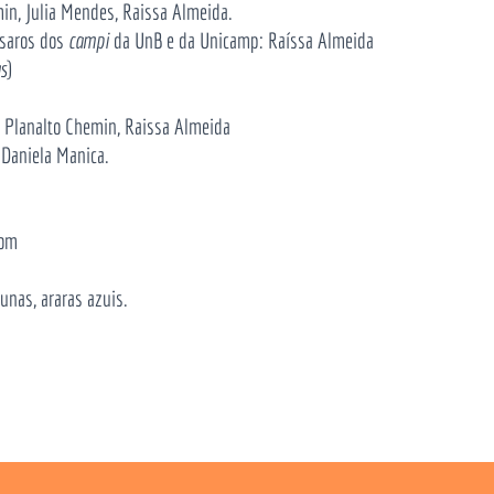
min, Julia Mendes, Raissa Almeida.
ssaros dos
campi
da UnB e da Unicamp: Raíssa Almeida
s
)
o Planalto Chemin, Raissa Almeida
e Daniela Manica.
com
unas, araras azuis.