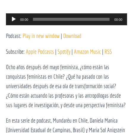
Reprodutor
00:00
00:00
de
Podcast:
Play in new window
|
Download
áudio
Subscribe:
Apple Podcasts
|
Spotify
|
Amazon Music
|
RSS
Ocho años después del mayo feminista, ¿cómo están las
conquistas feministas en Chile? ¿Qué ha pasado con las
universidades después de esa ola de transformación social?
¿Cómo están actuando las profesoras y las antropólogas desde
sus lugares de investigación, y desde una perspectiva feminista?
En esta serie de podcast, Mundaréu en Chile, Daniela Manica
(Universidad Estadual de Campinas, Brasil) y Maria Sol Anigstein