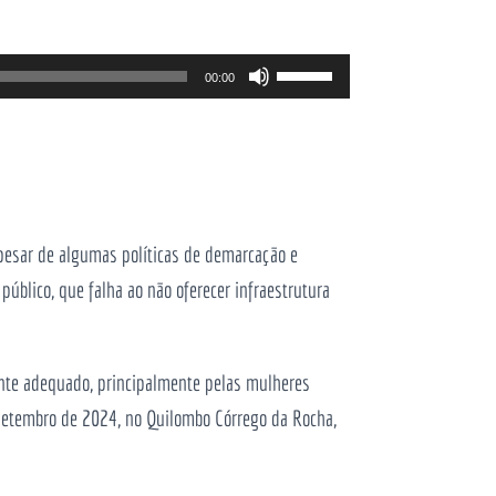
Use
00:00
as
setas
cima/baixo
para
aumentar
apesar de algumas políticas de demarcação e
ou
público, que falha ao não oferecer infraestrutura
diminuir
o
nte adequado, principalmente pelas mulheres
volume.
 setembro de 2024, no Quilombo Córrego da Rocha,