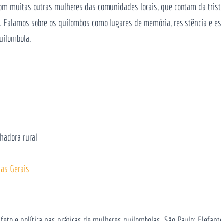
om muitas outras mulheres das comunidades locais, que contam da trist
s. Falamos sobre os quilombos como lugares de memória, resistência e e
quilombola.
lhadora rural
nas Gerais
 afeto e política nas práticas de mulheres quilombolas. São Paulo: Elefant