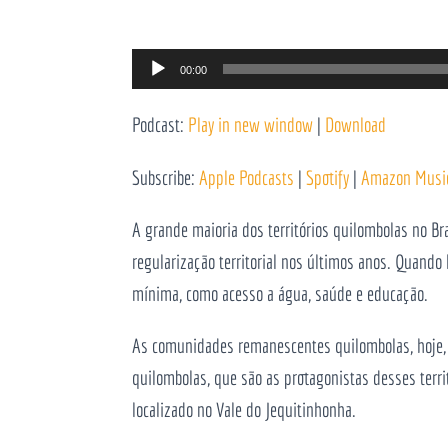
Reprodutor
00:00
de
Podcast:
Play in new window
|
Download
áudio
Subscribe:
Apple Podcasts
|
Spotify
|
Amazon Musi
A grande maioria dos territórios quilombolas no B
regularização territorial nos últimos anos. Quando 
mínima, como acesso a água, saúde e educação.
As comunidades remanescentes quilombolas, hoje,
quilombolas, que são as protagonistas desses terr
localizado no Vale do Jequitinhonha.