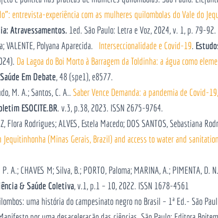
o”: entrevista-experiência com as mulheres quilombolas do Vale do Jeq
cia: Atravessamentos.
1ed. São Paulo: Letra e Voz, 2024, v. 1, p. 79-92.
va; VALENTE, Polyana Aparecida.
Interseccionalidade e Covid-19
.
Estudo
2024).
Da Lagoa do Boi Morto à Barragem da Toldinha: a água como element
Saúde Em Debate
, 48 (spe1), e8577.
o, M. A.; Santos, C. A..
Saber Vence Demanda: a pandemia de Covid-19,
oletim ESOCITE.BR
. v.3, p.38, 2023. ISSN 2675-9764.
Z, Flora Rodrigues; ALVES, Estela Macedo; DOS SANTOS, Sebastiana Rod
equitinhonha (Minas Gerais, Brazil) and access to water and sanitatio
P. A.; CHAVES M; Silva, B.; PORTO, Paloma; MARINA, A.; PIMENTA, D. N
iência & Saúde Coletiva
, v.1, p.1 – 10, 2022. ISSN 1678-4561
mbos: uma história do campesinato negro no Brasil – 1ª Ed.- São Paul
 Manifesto por uma desaceleração das ciências. São Paulo: Editora Boite