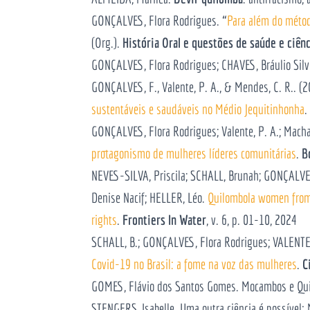
GONÇALVES, Flora Rodrigues. “
Para além do métod
(Org.).
História Oral e questões de saúde e ciên
GONÇALVES, Flora Rodrigues; CHAVES, Bráulio Sil
GONÇALVES, F., Valente, P. A., & Mendes, C. R.. (
sustentáveis e saudáveis no Médio Jequitinhonha
.
GONÇALVES, Flora Rodrigues; Valente, P. A.; Machad
protagonismo de mulheres líderes comunitárias
.
B
NEVES-SILVA, Priscila; SCHALL, Brunah; GONÇALVE
Denise Nacif; HELLER, Léo.
Quilombola women from J
rights
.
Frontiers In Water
, v. 6, p. 01-10, 2024
SCHALL, B.; GONÇALVES, Flora Rodrigues; VALENTE 
Covid-19 no Brasil: a fome na voz das mulheres
.
C
GOMES, Flávio dos Santos Gomes. Mocambos e Quilo
STENGERS, Isabelle. Uma outra ciência é possível: