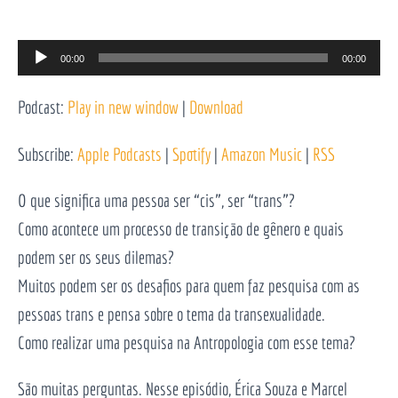
Reprodutor
00:00
00:00
de
Podcast:
Play in new window
|
Download
áudio
Subscribe:
Apple Podcasts
|
Spotify
|
Amazon Music
|
RSS
O que significa uma pessoa ser “cis”, ser “trans”?
Como acontece um processo de transição de gênero e quais
podem ser os seus dilemas?
Muitos podem ser os desafios para quem faz pesquisa com as
pessoas trans e pensa sobre o tema da transexualidade.
Como realizar uma pesquisa na Antropologia com esse tema?
São muitas perguntas. Nesse episódio, Érica Souza e Marcel