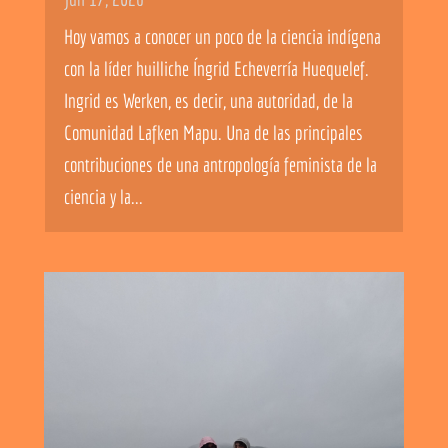
Hoy vamos a conocer un poco de la ciencia indígena
con la líder huilliche Íngrid Echeverría Huequelef.
Ingrid es Werken, es decir, una autoridad, de la
Comunidad Lafken Mapu. Una de las principales
contribuciones de una antropología feminista de la
ciencia y la...